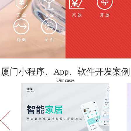
安 全
专 业
高 效
开 放
稳 健
全 面
厦门小程序、App、软件开发案例
Our cases