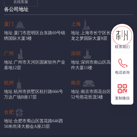
在线客服
各公司地址
厦门
上海
地址:厦门市思明区台东路69号锦
地址:上海市长宁区长宁路1018号
绣国际大厦3楼
龙之梦国际大厦8层
联系我们
广州
深圳
地址:广州市天河区国家软件产业
地址:深圳市南山区高新中一道软
基地12层
件大厦11楼
电话咨询
杭州
南京
地址:杭州市拱墅区杭行路666号
地址:南京市雨花台区安德门大街
万达广场B座17层
52号雨花世茂5楼
复制微信
合肥
地址:合肥市蜀山区莲花路646西
50米尚泽大都会A座23层