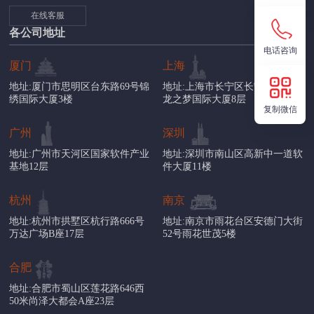
在线客服
各公司地址
电话咨询
厦门
上海
地址:厦门市思明区台东路69号锦
地址:上海市长宁区长宁路1018号
绣国际大厦3楼
龙之梦国际大厦8层
复制微信
广州
深圳
地址:广州市天河区国家软件产业
地址:深圳市南山区高新中一道软
基地12层
件大厦11楼
杭州
南京
地址:杭州市拱墅区杭行路666号
地址:南京市雨花台区安德门大街
万达广场B座17层
52号雨花世茂5楼
合肥
地址:合肥市蜀山区莲花路646西
50米尚泽大都会A座23层