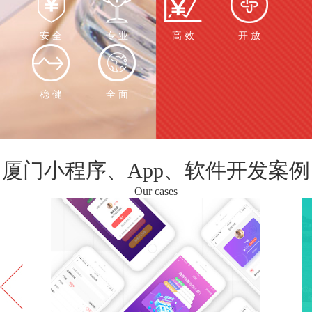
安 全
专 业
高 效
开 放
稳 健
全 面
厦门小程序、App、软件开发案例
Our cases